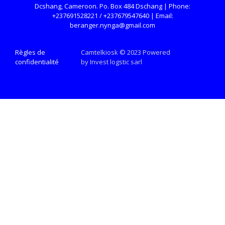
Dcshang, Cameroon. Po. Box 484 Dschang | Phone:
+237691528221 / +237679547640 | Email:
beranger.nynga@gmail.com
Règles de
Camtelkiosk © 2023 Powered
confidentialité
by Invest logstic sarl